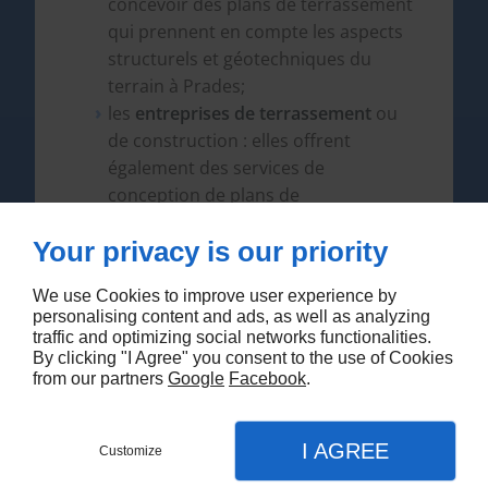
concevoir des plans de terrassement
qui prennent en compte les aspects
structurels et géotechniques du
terrain à Prades;
les
entreprises de terrassement
ou
de construction : elles offrent
également des services de
conception de plans de
terrassement. Elles disposent
Your privacy is our priority
souvent de départements dédiés à
l'ingénierie qui peuvent élaborer des
We use Cookies to improve user experience by
plans complets en interne.
personalising content and ads, as well as analyzing
traffic and optimizing social networks functionalities.
By clicking "I Agree" you consent to the use of Cookies
from our partners
Google
Facebook
.
Engagez notre équipe de terrassiers
pour élaborer les plans nécessaires pour
vos travaux de terrassement à Prades !
I AGREE
Contactez-nous !
Customize